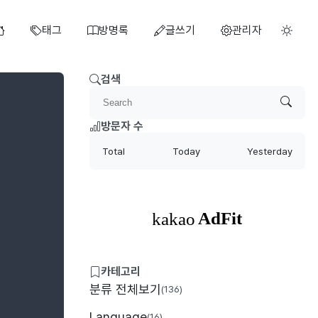
태그
방명록
글쓰기
관리자
검색
방문자 수
Total
Today
Yesterday
카테고리
분류 전체보기
(136)
Language
(16)