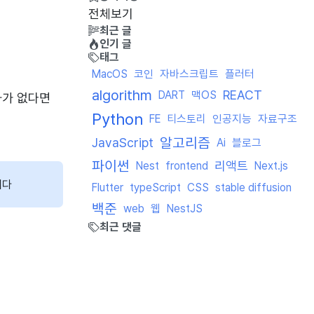
전체보기
최근 글
인기 글
태그
MacOS
코인
자바스크립트
플러터
algorithm
REACT
DART
맥OS
화가 없다면
Python
FE
티스토리
인공지능
자료구조
알고리즘
JavaScript
Ai
블로그
파이썬
리액트
Nest
frontend
Next.js
니다
Flutter
typeScript
CSS
stable diffusion
백준
web
웹
NestJS
최근 댓글