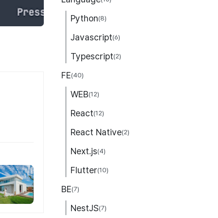
Python
(8)
Javascript
(6)
Typescript
(2)
FE
(40)
WEB
(12)
React
(12)
React Native
(2)
Next.js
(4)
Flutter
(10)
BE
(7)
NestJS
(7)