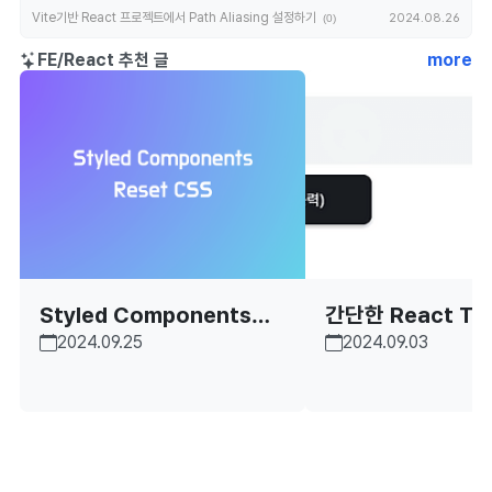
Vite기반 React 프로젝트에서 Path Aliasing 설정하기
2024.08.26
(0)
FE/React 추천 글
more
Styled Components에
간단한 React To
2024.09.25
2024.09.03
서 Reset CSS 적용하기
만들어보자