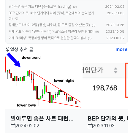
알아두면 좋은 차트 패턴 (주식/코인 Trading)
2024.02.02
(0)
BEP 단가의 뜻, 매수 단가와의 차이 (주식, 코인에서의 손익 분기
2023.11.03
점)
(0)
청계산 오라카이 호텔 (등산, 사우나, 펍 모두 즐길 수 있는 곳)
2023.10.28
(0)
거제 외포 막걸리 "얼쑤 막걸리", 외포양조장 막걸리 무인 판매점
2023.10.08
(0)
거제 "매미성" 폭풍해일 방어 목적으로 건설한 한국의 성채
2023.10.07
(0)
일상 추천 글
more
알아두면 좋은 차트 패턴
BEP 단가의 뜻, 
2024.02.02
2023.11.03
(주식/코인 Trading)
와의 차이 (주식,