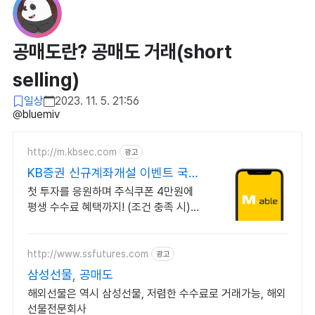
공매도란? 공매도 거래(short
selling)
일상
2023. 11. 5. 21:56
@bluemiv
http://m.kbsec.com
광고
KB증권 신규계좌개설 이벤트 국내
주식쿠폰 최대 5만원
첫 투자를 응원하며 주식쿠폰 4만원에
평생 수수료 혜택까지! (조건 충족 시)
KB증권에서 첫 투자 지원받고 평생 수
수료 혜택 받으세요!
http://www.ssfutures.com
광고
삼성선물, 공매도
해외선물은 역시 삼성선물, 저렴한 수수료로 거래가능, 해외
선물전문회사