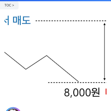
TOC >